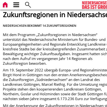
Zukunftsregionen in Niedersachs
NIEDERSACHSEN BEKOMMT 14 ZUKUNFTSREGIONEN
Mit dem Programm „Zukunftsregionen in Niedersachsen“
unterstützt das Niedersächsische Ministerium für Bundes- und
Europaangelegenheiten und Regionale Entwicklung Landkreise
kreisfreie Städte bei der kreisübergreifenden Zusammenarbeit 
Bewältigung wichtiger Zukunftsaufgaben. Insgesamt hatten sic
nach dem Aufruf im vergangenen Jahr 14 Regionen als
Zukunftsregion beworben.
Am 19. September 2022 übergab Europa- und Regionalministe
Birgit Honé in Göttingen nun den ersten Anerkennungsbescheid
die Zukunftsregion „Südniedersachsen“ an den Landrat des
Landkreises Göttingen, Marcel Riethig. Für die Umsetzung regi
Projekte stehen den kooperierenden Landkreisen Göttingen,
Northeim, Goslar und Holzminden sowie der Stadt Göttingen fü
nächsten sieben Jahre insgesamt 6.173.236 Euro zur Verfügung
Mit der Anerkennung der Zukunftsregionen in Niedersachsen st