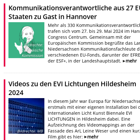
Kommunikationsverantwortliche aus 27 E
Staaten zu Gast in Hannover
Mehr als 330 Kommunikationsverantwortlic
trafen sich vom 27. bis 29. Mai 2024 im Ha
Congress Centrum. Gemeinsam mit der
Europäischen Kommission begrüßte das La
Bildrechte
:
Niedersachsen Kommunikationsfachleute d
Europäische
verschiedenen EU-Fonds, darunter der EFR
Kommission
der ESF+, in der Landeshauptstadt.
mehr
Videos zu den EVI Lichtungen Hildesheim
2024
In diesem Jahr war Europa für Niedersachs
erstmals mit einer eigenen Installation bei 
Internationalen Licht Kunst Biennale EVI
LICHTUNGEN in Hildesheim dabei. Eine
Aufzeichnung des Videomappings an der
Fassade des ArL Leine Weser und einen ku
Bildrechte
:
MB
Film gibt es hier:
mehr