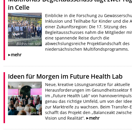
in Celle
Einblicke in die Forschung zu Gewässerschu
Inklusion und Teilhabe für Kinder und die A
einer Zukunftsregion: Die 17. Sitzung des
Begleitausschusses nahm die Mitglieder mi
eine spannende Reise durch die
abwechslungsreiche Projektlandschaft des
Bildrechte
:
MB
niedersächsischen Multifondsprogramms.
mehr
Ideen für Morgen im Future Health Lab
Neue, kreative Lösungsansätze für aktuelle
Herausforderungen im Gesundheitssektor f
im „Future Health Lab“ von hannoverimpuls
genau das richtige Umfeld, um von der Idee
zur Marktreife zu wachsen. Beim Transfer-
Bildrechte
:
Kai
schafft das Projekt den „Balanceakt zwisch
Jüncke
Vision und Realität“.
mehr