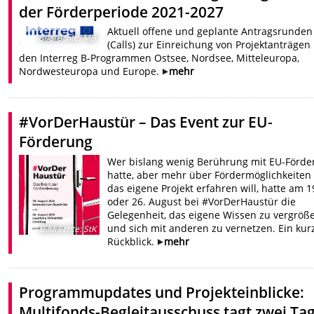
der Förderperiode 2021-2027
Aktuell offene und geplante Antragsrunden
Bildrechte
:
MB
(Calls) zur Einreichung von Projektanträgen 
den Interreg B-Programmen Ostsee, Nordsee, Mitteleuropa,
Nordwesteuropa und Europe.
mehr
#VorDerHaustür – Das Event zur EU-
Förderung
Wer bislang wenig Berührung mit EU-Förde
hatte, aber mehr über Fördermöglichkeiten 
das eigene Projekt erfahren will, hatte am 1
oder 26. August bei #VorDerHaustür die
Gelegenheit, das eigene Wissen zu vergröß
und sich mit anderen zu vernetzen. Ein kur
Bildrechte
:
StK
Rückblick.
mehr
Programmupdates und Projekteinblicke:
Multifonds-Begleitausschuss tagt zwei Ta