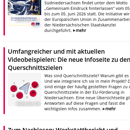
Südniedersachsen findet unter dem Motto
„Gemeinsam Eindruck hinterlassen“ vom 05
bis zum 05. Juni 2026 statt. Die Initiative wi
der Europäischen Union in Zusammenarbei
Bildrechte
:
EU-
der Niedersächsischen Staatskanzlei
KOM
durchgeführt.
mehr
Umfangreicher und mit aktuellen
Videobeispielen: Die neue Infoseite zu de
Querschnittszielen
Was sind Querschnittsziele? Warum gibt es 
Und wie integriere ich sie in mein Projekt? 
sind einige der häufig gestellten Fragen zu
Querschnittsziele in der EU-Förderung in
Niedersachsen. Eine neue Übersichtseite gi
Antworten auf diese Fragen und fasst die
Bildrechte
:
StK
wichtigsten Infos zusammen.
mehr
Zum Nachlesen: Werkstattbericht und